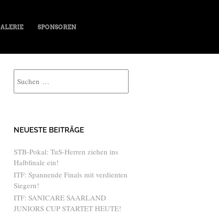
ALERIE
SPONSOREN
Suche
NEUESTE BEITRÄGE
STB-Pokal: TuS-Herren ziehen ins
Halbfinale ein!
ITF: Spannende Finals mit verdienten
Siegern!
ITF: SANICARE SAARLAND
JUNIORS CUP STARTET HEUTE!