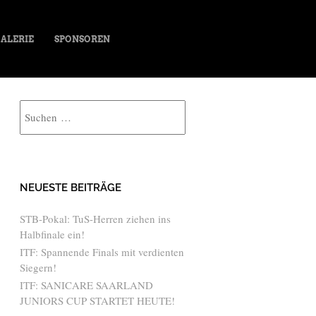
ALERIE
SPONSOREN
Suche
NEUESTE BEITRÄGE
STB-Pokal: TuS-Herren ziehen ins
Halbfinale ein!
ITF: Spannende Finals mit verdienten
Siegern!
ITF: SANICARE SAARLAND
JUNIORS CUP STARTET HEUTE!