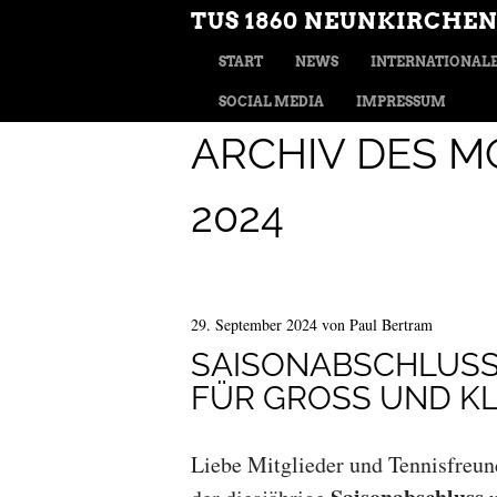
TUS 1860 NEUNKIRCHEN
MENÜ
ZUM INHALT SPRINGEN
START
NEWS
INTERNATIONALE
SOCIAL MEDIA
IMPRESSUM
ARCHIV DES M
2024
29. September 2024
von
Paul Bertram
SAISONABSCHLUSS A
ÜR GROSS UND KLEI
Liebe Mitglieder und Tennisfreu