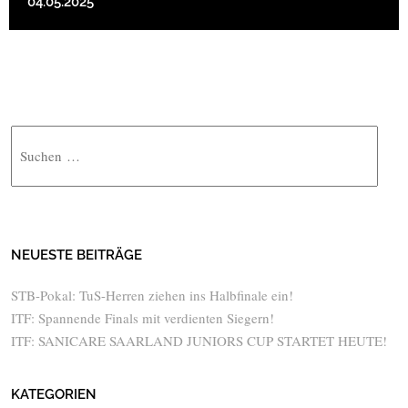
04.05.2025
Suche
NEUESTE BEITRÄGE
STB-Pokal: TuS-Herren ziehen ins Halbfinale ein!
ITF: Spannende Finals mit verdienten Siegern!
ITF: SANICARE SAARLAND JUNIORS CUP STARTET HEUTE!
KATEGORIEN