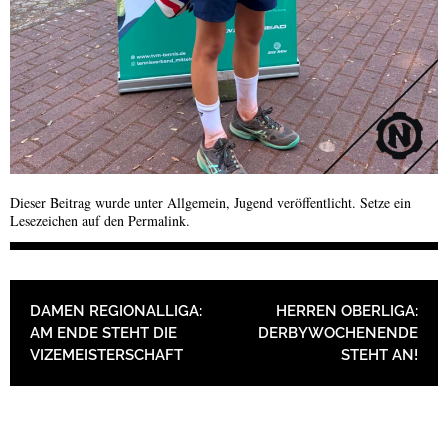
Dieser Beitrag wurde unter
Allgemein
,
Jugend
veröffentlicht. Setze ein
Lesezeichen auf den
Permalink
.
BEITRAGSNAVIGATION
DAMEN REGIONALLIGA:
HERREN OBERLIGA:
AM ENDE STEHT DIE
DERBYWOCHENENDE
VIZEMEISTERSCHAFT
STEHT AN!