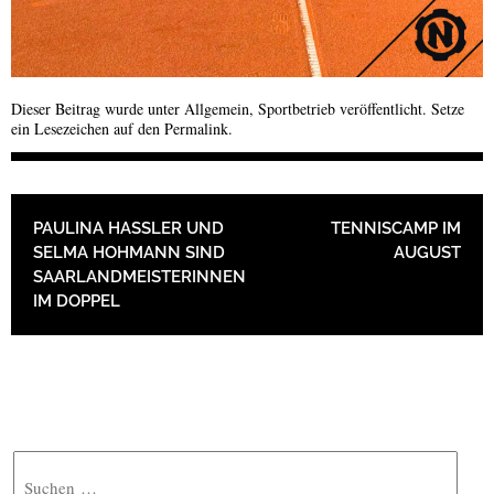
Dieser Beitrag wurde unter
Allgemein
,
Sportbetrieb
veröffentlicht. Setze
ein Lesezeichen auf den
Permalink
.
BEITRAGSNAVIGATION
PAULINA HASSLER UND S
TENNISCAMP IM
ELMA HOHMANN SIND S
AUGUST
AARLANDMEISTERINNEN I
M DOPPEL
Suche