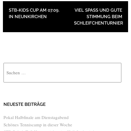
BEITRAGSNAVIGATION
STB-KIDS CUP AM 07.09.
VIEL SPASS UND GUTE
IN NEUNKIRCHEN
STIMMUNG BEIM
SCHLEIFCHENTURNIER
Suche
NEUESTE BEITRÄGE
Pokal Halbfinale am Dienstagabend
Schönes Tenniscamp in dieser Woche