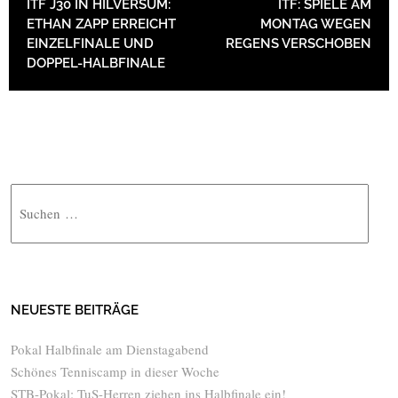
ITF J30 IN HILVERSUM:
ITF: SPIELE AM
ETHAN ZAPP ERREICHT
MONTAG WEGEN
EINZELFINALE UND
REGENS VERSCHOBEN
DOPPEL-HALBFINALE
Suche
NEUESTE BEITRÄGE
Pokal Halbfinale am Dienstagabend
Schönes Tenniscamp in dieser Woche
STB-Pokal: TuS-Herren ziehen ins Halbfinale ein!