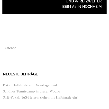
UND WIRD ZWEITER
BEIM A7 IN HOCHHEIM
Suche
NEUESTE BEITRÄGE
Pokal Halbfinale am Dienstagabend
Schönes Tenniscamp in dieser Woche
STB-Pokal: TuS-Herren ziehen ins Halbfinale ein!