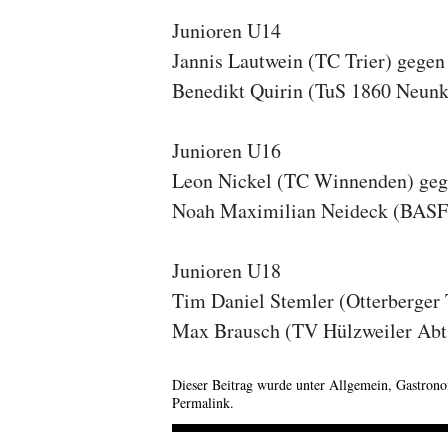
Junioren U14
Jannis Lautwein (TC Trier) gegen
Benedikt Quirin (TuS 1860 Neunki
Junioren U16
Leon Nickel (TC Winnenden) ge
Noah Maximilian Neideck (BASF 
Junioren U18
Tim Daniel Stemler (Otterberge
Max Brausch (TV Hülzweiler Abt.
Dieser Beitrag wurde unter
Allgemein
,
Gastron
Permalink
.