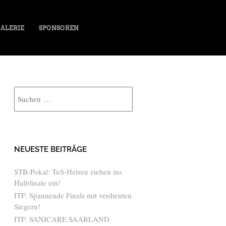
ALERIE
SPONSOREN
Suche
NEUESTE BEITRÄGE
STB-Pokal: TuS-Herren ziehen ins
Halbfinale ein!
ITF: Spannende Finals mit verdienten
Siegern!
ITF: SANICARE SAARLAND