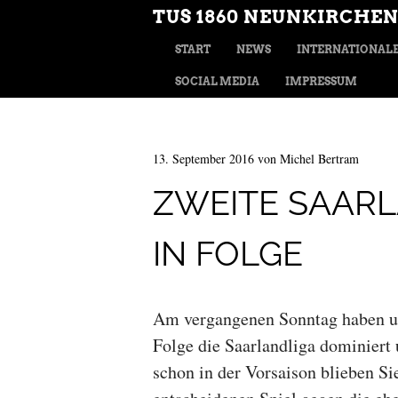
TUS 1860 NEUNKIRCHEN
MENÜ
ZUM INHALT SPRINGEN
START
NEWS
INTERNATIONALE
SOCIAL MEDIA
IMPRESSUM
13. September 2016
von
Michel Bertram
ZWEITE SAAR
IN FOLGE
Am vergangenen Sonntag haben un
Folge die Saarlandliga dominiert
schon in der Vorsaison blieben S