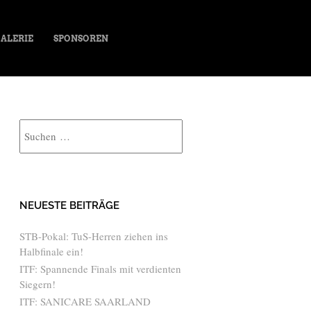
ALERIE
SPONSOREN
Suche
NEUESTE BEITRÄGE
STB-Pokal: TuS-Herren ziehen ins
Halbfinale ein!
ITF: Spannende Finals mit verdienten
Siegern!
ITF: SANICARE SAARLAND