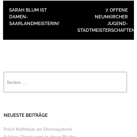
BEITRAGSNAVIGATION
SARAH BLUM IST
7. OFFENE
DAMEN-
NEUNKIRCHER
SAARLANDMEISTERIN!
JUGEND-
STADTMEISTERSCHAFTEN
Suche
NEUESTE BEITRÄGE
Pokal Halbfinale am Dienstagabend
Schönes Tenniscamp in dieser Woche