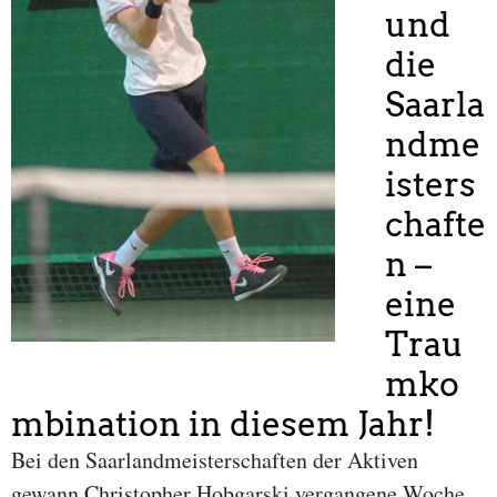
und
die
Saarla
ndme
isters
chafte
n –
eine
Trau
mko
mbination in diesem Jahr!
Bei den Saarlandmeisterschaften der Aktiven
gewann Christopher Hobgarski vergangene Woche