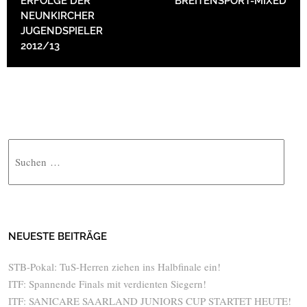
ERFOLGE DER
BREITENSPORT-MIXED
NEUNKIRCHER
JUGENDSPIELER
2012/13
Suche
NEUESTE BEITRÄGE
STB-Pokal: TuS-Herren ziehen ins Halbfinale ein!
ITF: Spannende Finals mit verdienten Siegern!
ITF: SANICARE SAARLAND JUNIORS CUP STARTET HEUTE!