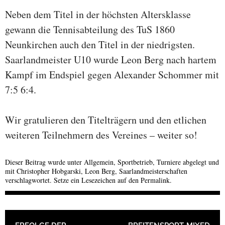
Neben dem Titel in der höchsten Altersklasse
gewann die Tennisabteilung des TuS 1860
Neunkirchen auch den Titel in der niedrigsten.
Saarlandmeister U10 wurde Leon Berg nach hartem
Kampf im Endspiel gegen Alexander Schommer mit
7:5 6:4.
Wir gratulieren den Titelträgern und den etlichen
weiteren Teilnehmern des Vereines – weiter so!
Dieser Beitrag wurde unter
Allgemein
,
Sportbetrieb
,
Turniere
abgelegt und
mit
Christopher Hobgarski
,
Leon Berg
,
Saarlandmeisterschaften
verschlagwortet. Setze ein Lesezeichen auf den
Permalink
.
BEITRAGSNAVIGATION