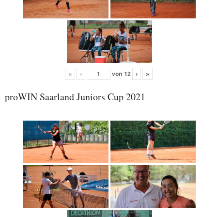
«
‹
von
12
›
»
proWIN Saarland Juniors Cup 2021