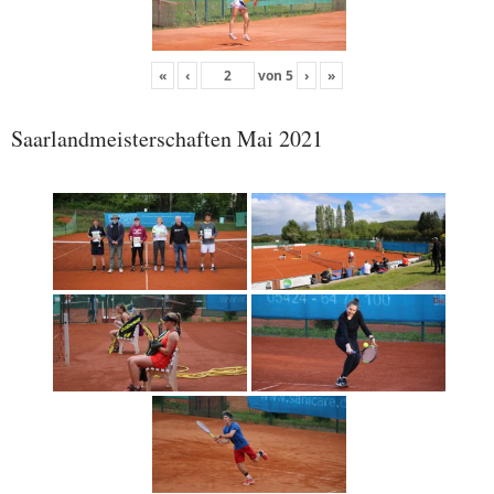
«
‹
von
5
›
»
Saarlandmeisterschaften Mai 2021