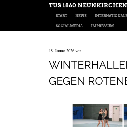
TUS 1860 NEUNKIRCHEN
MENÜ
ZUM INHALT SPRINGEN
START
NEWS
INTERNATIONALE
SOCIAL MEDIA
IMPRESSUM
18. Januar 2026
von
WINTERHALL
GEGEN ROTEN