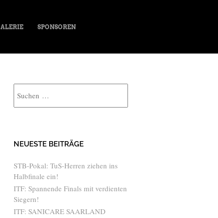
ALERIE
SPONSOREN
Suche
NEUESTE BEITRÄGE
STB-Pokal: TuS-Herren ziehen ins
Halbfinale ein!
ITF: Spannende Finals mit verdienten
Siegern!
ITF: SANICARE SAARLAND