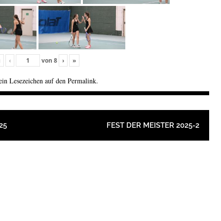
«
‹
von
8
›
»
 ein Lesezeichen auf den
Permalink
.
ION
25
FEST DER MEISTER 2025-2