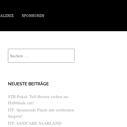
ALERIE
SPONSOREN
Suche
NEUESTE BEITRÄGE
STB-Pokal: TuS-Herren ziehen ins
Halbfinale ein!
ITF: Spannende Finals mit verdienten
Siegern!
ITF: SANICARE SAARLAND