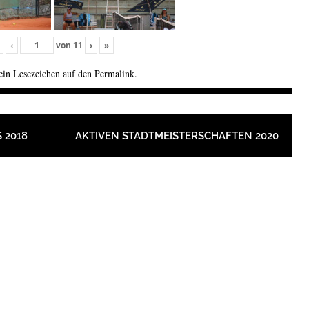
‹
von
11
›
»
 ein Lesezeichen auf den
Permalink
.
ION
 2018
AKTIVEN STADTMEISTERSCHAFTEN 2020