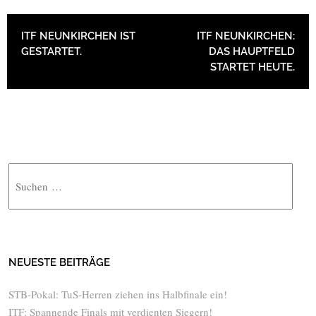
BEITRAGSNAVIGATION
ITF NEUNKIRCHEN IST
ITF NEUNKIRCHEN:
GESTARTET.
DAS HAUPTFELD
STARTET HEUTE.
Suche
NEUESTE BEITRÄGE
STB-Pokal: TuS-Herren ziehen ins Halbfinale ein!
ITF: Spannende Finals mit verdienten Siegern!